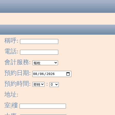
稱呼:
電話:
會計服務:
預約日期:
預約時間:
:
地址:
室|樓