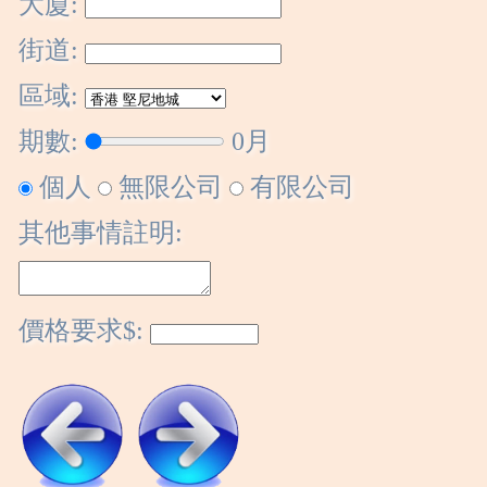
大廈:
街道:
區域:
期數:
0
月
個人
無限公司
有限公司
其他事情註明:
價格要求$: