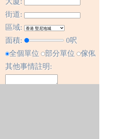
大廈:
街道:
區域:
面積:
0
呎
全個單位
部分單位
傢俬
其他事情註明:
價格要求$: